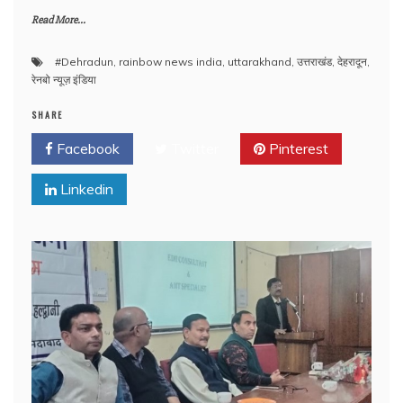
Read More...
#Dehradun
,
rainbow news india
,
uttarakhand
,
उत्तराखंड
,
देहरादून
,
रेनबो न्यूज़ इंडिया
SHARE
Facebook
Twitter
Pinterest
Linkedin