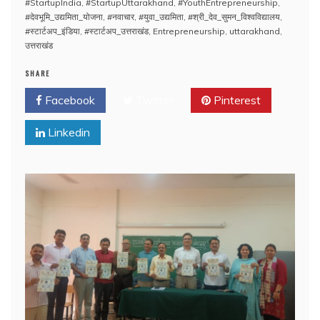
#StartupIndia
,
#StartupUttarakhand
,
#YouthEntrepreneurship
,
#देवभूमि_उद्यमिता_योजना
,
#नवाचार
,
#युवा_उद्यमिता
,
#श्री_देव_सुमन_विश्वविद्यालय
,
#स्टार्टअप_इंडिया
,
#स्टार्टअप_उत्तराखंड
,
Entrepreneurship
,
uttarakhand
,
उत्तराखंड
SHARE
Facebook
Twitter
Pinterest
Linkedin