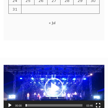
24
25
26
27
28
29
30
31
« Jul
Video
Player
00:00
03:46