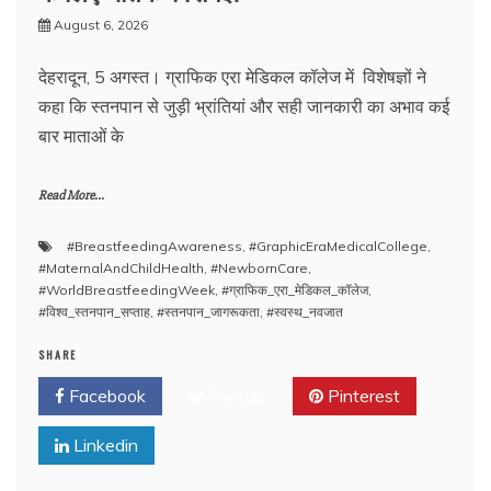
August 6, 2026
देहरादून, 5 अगस्त। ग्राफिक एरा मेडिकल कॉलेज में विशेषज्ञों ने
कहा कि स्तनपान से जुड़ी भ्रांतियां और सही जानकारी का अभाव कई
बार माताओं के
Read More...
#BreastfeedingAwareness
,
#GraphicEraMedicalCollege
,
#MaternalAndChildHealth
,
#NewbornCare
,
#WorldBreastfeedingWeek
,
#ग्राफिक_एरा_मेडिकल_कॉलेज
,
#विश्व_स्तनपान_सप्ताह
,
#स्तनपान_जागरूकता
,
#स्वस्थ_नवजात
SHARE
Facebook
Twitter
Pinterest
Linkedin