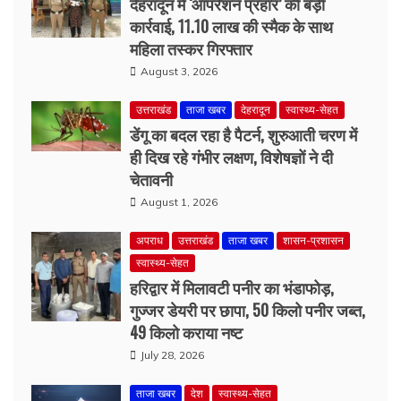
उत्तराखंड
ताजा खबर
देहरादून
स्वास्थ्य-सेहत
डेंगू का बदल रहा है पैटर्न, शुरुआती चरण में
ही दिख रहे गंभीर लक्षण, विशेषज्ञों ने दी
चेतावनी
August 1, 2026
अपराध
उत्तराखंड
ताजा खबर
शासन-प्रशासन
स्वास्थ्य-सेहत
हरिद्वार में मिलावटी पनीर का भंडाफोड़,
गुज्जर डेयरी पर छापा, 50 किलो पनीर जब्त,
49 किलो कराया नष्ट
July 28, 2026
ताजा खबर
देश
स्वास्थ्य-सेहत
AIIMS समेत 27 अस्पतालों में 2218 नर्सिंग
ऑफिसर पदों पर भर्ती, 13 अगस्त तक करें
ऑनलाइन आवेदन