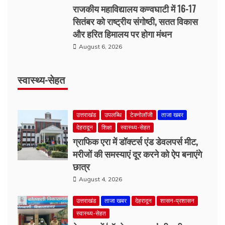
उत्तराखंड
ताजा खबर
शिक्षा
स्वास्थ्य-सेहत
August 6, 2026
स्तनपान से जुड़ी भ्रांतियां शिशुओं के स्वास्थ्य के लिए
घातक: विशेषज्ञ
स्वास्थ्य-सेहत
August 6, 2026
उत्तराखंड
उपलब्धि
टेक्नोलॉजी
ताजा खबर
देहरादून
शिक्षा
स्वास्थ्य-सेहत
ग्राफिक एरा में डॉक्टर्स एंड डेवलपर्स मीट,
मरीजों की समस्याएं दूर करने को ऐप बनाएंगे
छात्र
August 4, 2026
उत्तराखंड
ताजा खबर
देहरादून
शासन-प्रशासन
स्वास्थ्य-सेहत
देहरादून में ‘ऑपरेशन प्रहार’ की बड़ी
कार्रवाई, 11.10 लाख की स्मैक के साथ
महिला तस्कर गिरफ्तार
August 3, 2026