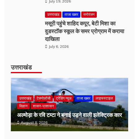
वुडस्टॉक स्कूल के समर प्रोग्राम में कराया
दाखिला
July 6, 2026
उत्तराखंड
उत्तराखंड
टेक्नोलॉजी
ट्रेंडिंग न्यूज़
ताजा खबर
लाइफस्टाइल
विज्ञान
शासन-प्रशासन
अल्मोड़ा के रवि टम्टा ने बनाई उड़ने वाली इलेक्ट्रिक कार
August 8, 2026
अपराध
उत्तराखंड
ताजा खबर
धर्म-समाज
शासन-प्रशासन
बद्रीनाथ चढ़ावा चोरी मामले में SIT का बड़ा