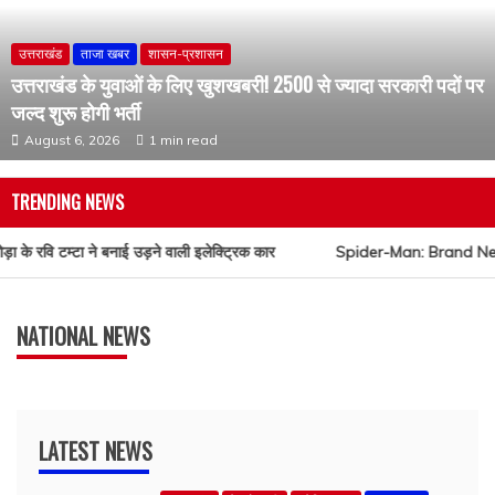
जल्द शुरू होगी भर्ती
August 6, 2026
1 min read
TRENDING NEWS
 के रवि टम्टा ने बनाई उड़ने वाली इलेक्ट्रिक कार
Spider-Man: Brand New Day की 
ताजा खबर
देश
शासन-प्रशासन
शिक्षा
चेतावनी: एडटेक कंपनियों की फ्रेंचाइजी के जरिए डिग्री को
मान्यता नहीं, 32 फर्जी विश्वविद्यालय चिन्हित
NATIONAL NEWS
August 5, 2026
LATEST NEWS
उत्तराखंड
टेक्नोलॉजी
ट्रेंडिंग न्यूज़
ताजा खबर
लाइफस्टाइल
विज्ञान
शासन-प्रशासन
अल्मोड़ा के रवि टम्टा ने बनाई उड़ने वाली