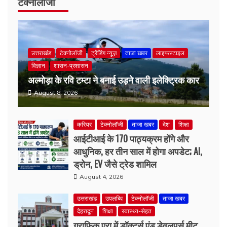
उत्तराखंड
टेक्नोलॉजी
ट्रेंडिंग न्यूज़
ताजा खबर
लाइफस्टाइल
विज्ञान
शासन-प्रशासन
अल्मोड़ा के रवि टम्टा ने बनाई उड़ने वाली इलेक्ट्रिक कार
August 8, 2026
करियर
टेक्नोलॉजी
ताजा खबर
देश
शिक्षा
आईटीआई के 170 पाठ्यक्रम होंगे और
आधुनिक, हर तीन साल में होगा अपडेट; AI,
ड्रोन, EV जैसे ट्रेड शामिल
August 4, 2026
उत्तराखंड
उपलब्धि
टेक्नोलॉजी
ताजा खबर
देहरादून
शिक्षा
स्वास्थ्य-सेहत
ग्राफिक एरा में डॉक्टर्स एंड डेवलपर्स मीट,
मरीजों की समस्याएं दूर करने को ऐप बनाएंगे
छात्र
August 4, 2026