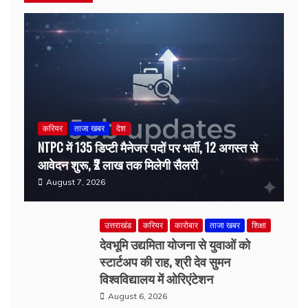
करियर
ताजा खबर
देश
NTPC में 135 डिप्टी मैनेजर पदों पर भर्ती, 12 अगस्त से
आवेदन शुरू, ₹2 लाख तक मिलेगी सैलरी
August 7, 2026
उत्तराखंड
करियर
कारोबार
ताजा खबर
शिक्षा
देवभूमि उद्यमिता योजना से युवाओं को
स्टार्टअप की राह, श्री देव सुमन
विश्वविद्यालय में ओरिएंटेशन
August 6, 2026
करियर
ताजा खबर
देहरादून
शासन-प्रशासन
देहरादून में 11 अगस्त को लगेगा मेगा रोजगार
मेला, 559 पदों पर होगी भर्ती