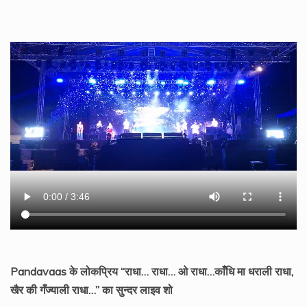
Pandavaas के लोकप्रिय “राधा… राधा… ओ राधा…काँधि मा धराली राधा,
खैर की गँज्याली राधा…” का सुन्दर लाइव शो
Rainbow News, Editor- Geeta Rawat, Email:
rainbownewsuk@gmail.com, Mobile: +91 8126 984153