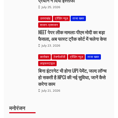
शासन-प्रशासन
NEET पेपर लीक मामला: पीएम मोदी का बड़ा
फैसला, अब फास्ट ट्रैक कोर्ट में चलेगा केस
July 23, 2026
कारोबार
टेक्नोलॉजी
ट्रेंडिंग न्यूज़
ताजा खबर
लाइफस्टाइल
बिना इंटरनेट भी होगा UPI पेमेंट, जल्द लॉन्च
हो सकती है NPCI की नई सुविधा, जानें कैसे
करेगा काम
ट्रेंडिंग न्यूज़
ताजा खबर
दुनिया
देश
मनोरंजन
July 21, 2026
Spider-Man: Brand New Day की रिकॉर्डतोड़ कमाई,
भारत में 4 दिन में ₹300 करोड़ क्लब में एंट्री
मनोरंजन
August 3, 2026
उत्तराखंड
ताजा खबर
देहरादून
मनोरंजन
लाइफस्टाइल
शासन-प्रशासन