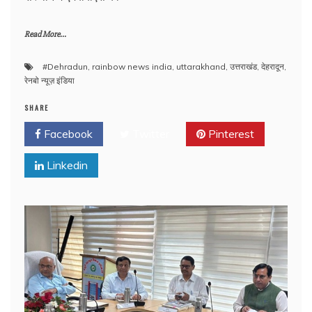
Read More...
#Dehradun
,
rainbow news india
,
uttarakhand
,
उत्तराखंड
,
देहरादून
,
रेनबो न्यूज़ इंडिया
SHARE
Facebook
Twitter
Pinterest
Linkedin