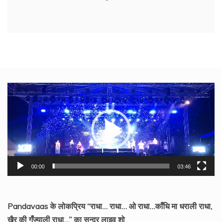
Video
Player
00:00
03:46
Pandavaas के लोकप्रिय “राधा… राधा… ओ राधा…काँधि मा धराली राधा,
खैर की गँज्याली राधा…” का सुन्दर लाइव शो