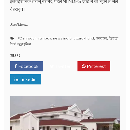
इलेक्ट्रॉनिक तराजू बरामद, पहले भी NDPS एक्ट में जा चुकी है जेल
देहरादून।
Read More...
#Dehradun
,
rainbow news india
,
uttarakhand
,
उत्तराखंड
,
देहरादून
,
रेनबो न्यूज़ इंडिया
SHARE
Facebook
Twitter
Pinterest
Linkedin