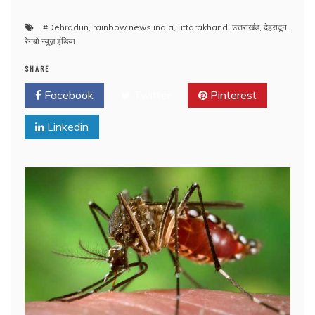
#Dehradun
,
rainbow news india
,
uttarakhand
,
उत्तराखंड
,
देहरादून
,
रेनबो न्यूज़ इंडिया
SHARE
Facebook
Twitter
Pinterest
Linkedin