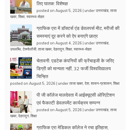
लिए घातक: विशेषज्ञ
posted on August 5, 2026
|
under
उत्तराखंड
,
ताजा
खबर
,
शिक्षा
,
स्वास्थ्य-सेहत
ग्राफिक एरा में डॉक्टर्स एंड डेवलपर्स मीट, मरीजों की
समस्याएं दूर करने को ऐप बनाएंगे छात्र
posted on August 4, 2026
|
under
उत्तराखंड
,
उपलब्धि
,
टेक्नोलॉजी
,
ताजा खबर
,
देहरादून
,
शिक्षा
,
स्वास्थ्य-सेहत
चेतावनी: एडटेक कंपनियों की फ्रेंचाइजी के जरिए
डिग्री को मान्यता नहीं, 32 फर्जी विश्वविद्यालय
चिन्हित
posted on August 5, 2026
|
under
ताजा खबर
,
देश
,
शासन-प्रशासन
,
शिक्षा
पी जी कॉलेज मालदेवता में आईक्यूएसी ओरिएंटेशन
एवं फैकल्टी डेवलपमेंट कार्यक्रम सम्पन्न
posted on August 5, 2026
|
under
उत्तराखंड
,
ताजा
खबर
,
देहरादून
,
शिक्षा
ग्राफिक एरा मेडिकल कॉलेज ने रचा इतिहास,