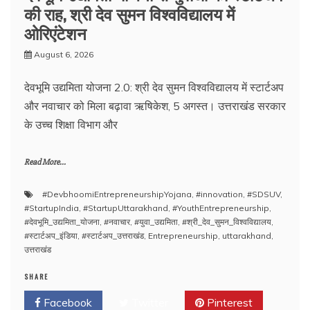
की राह, श्री देव सुमन विश्वविद्यालय में
ओरिएंटेशन
August 6, 2026
देवभूमि उद्यमिता योजना 2.0: श्री देव सुमन विश्वविद्यालय में स्टार्टअप
और नवाचार को मिला बढ़ावा ऋषिकेश, 5 अगस्त। उत्तराखंड सरकार
के उच्च शिक्षा विभाग और
Read More...
#DevbhoomiEntrepreneurshipYojana
,
#innovation
,
#SDSUV
,
#StartupIndia
,
#StartupUttarakhand
,
#YouthEntrepreneurship
,
#देवभूमि_उद्यमिता_योजना
,
#नवाचार
,
#युवा_उद्यमिता
,
#श्री_देव_सुमन_विश्वविद्यालय
,
#स्टार्टअप_इंडिया
,
#स्टार्टअप_उत्तराखंड
,
Entrepreneurship
,
uttarakhand
,
उत्तराखंड
SHARE
Facebook
Twitter
Pinterest