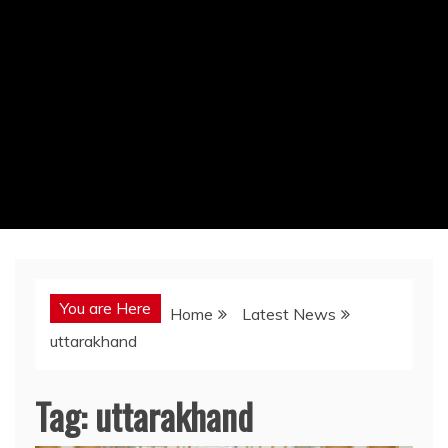
You are Here
Home
Latest News
uttarakhand
Tag:
uttarakhand