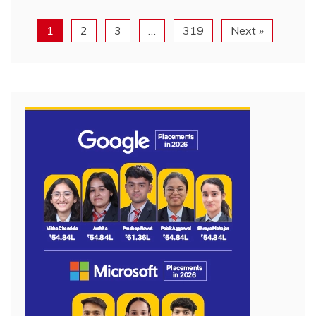
1
2
3
…
319
Next »