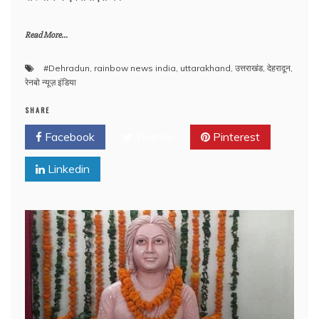
Read More...
#Dehradun
,
rainbow news india
,
uttarakhand
,
उत्तराखंड
,
देहरादून
,
रेनबो न्यूज़ इंडिया
SHARE
Facebook
Twitter
Pinterest
Linkedin