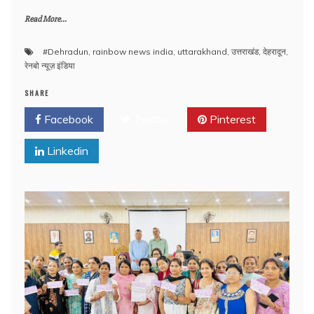
Read More...
#Dehradun
,
rainbow news india
,
uttarakhand
,
उत्तराखंड
,
देहरादून
,
रेनबो न्यूज़ इंडिया
SHARE
Facebook
Twitter
Pinterest
Linkedin