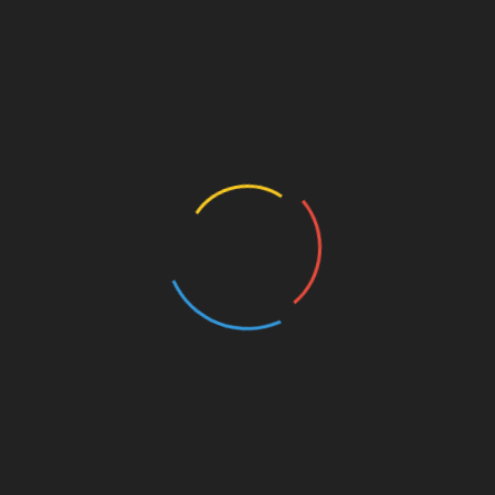
ती है कि महिलाएं और पुरुष अपने जुनून, प्रतिबद्धता और दृढ़ संकल्प के साथ क्
ं।’’
लाड़ी का समर्थन करना जरूरी है भले ही परिणाम कुछ भी रहे।
लंपिक खिलाड़ियों को उसी तरह से समर्थन दे सकते हैं जैसा हम अपने ओलंपिक नायक
कते हैं। ’’
aralympics
bound Indian Shooting Contingent is ready to
Delhi
Coaches and Support Staff. Let's support them with
er.com/Z5u4nZGRCP
, 2021