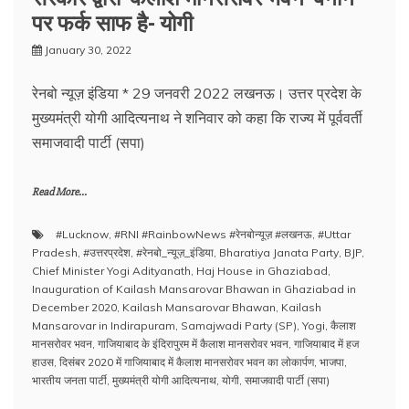
पर फर्क साफ है- योगी
January 30, 2022
रेनबो न्यूज़ इंडिया * 29 जनवरी 2022 लखनऊ। उत्तर प्रदेश के
मुख्‍यमंत्री योगी आदित्‍यनाथ ने शनिवार को कहा कि राज्य में पूर्ववर्ती
समाजवादी पार्टी (सपा)
Read More...
#Lucknow
,
#RNI #RainbowNews #रेनबोन्यूज़ #लखनऊ
,
#Uttar
Pradesh
,
#उत्तरप्रदेश
,
#रेनबो_न्यूज़_इंडिया
,
Bharatiya Janata Party
,
BJP
,
Chief Minister Yogi Adityanath
,
Haj House in Ghaziabad
,
Inauguration of Kailash Mansarovar Bhawan in Ghaziabad in
December 2020
,
Kailash Mansarovar Bhawan
,
Kailash
Mansarovar in Indirapuram
,
Samajwadi Party (SP)
,
Yogi
,
कैलाश
मानसरोवर भवन
,
गाजियाबाद के इंदिरापुरम में कैलाश मानसरोवर भवन
,
गाजियाबाद में हज
हाउस
,
दिसंबर 2020 में गाजियाबाद में कैलाश मानसरोवर भवन का लोकार्पण
,
भाजपा
,
भारतीय जनता पार्टी
,
मुख्‍यमंत्री योगी आदित्‍यनाथ
,
योगी
,
समाजवादी पार्टी (सपा)