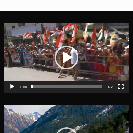
Video
Player
00:00
16:25
Video
Player