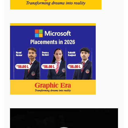
Video
Player