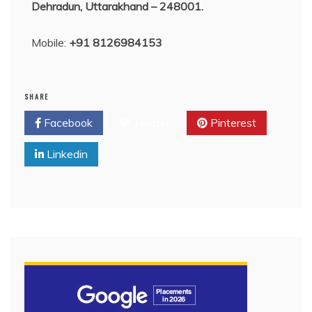
Dehradun, Uttarakhand – 248001.
Mobile:
+91 8126984153
SHARE
Facebook
Twitter
Pinterest
Linkedin