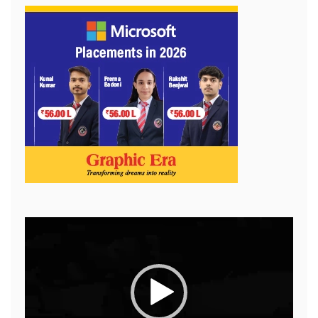
Video
Player