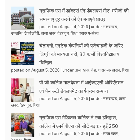
ग्राफिक एरा में डॉक्टर्स एंड डेवलपर्स मीट, मरीजों की
समस्याएं दूर करने को ऐप बनाएंगे छात्र
posted on August 4, 2026
|
under
उत्तराखंड
,
उपलब्धि
,
टेक्नोलॉजी
,
ताजा खबर
,
देहरादून
,
शिक्षा
,
स्वास्थ्य-सेहत
चेतावनी: एडटेक कंपनियों की फ्रेंचाइजी के जरिए
डिग्री को मान्यता नहीं, 32 फर्जी विश्वविद्यालय
चिन्हित
posted on August 5, 2026
|
under
ताजा खबर
,
देश
,
शासन-प्रशासन
,
शिक्षा
पी जी कॉलेज मालदेवता में आईक्यूएसी ओरिएंटेशन
एवं फैकल्टी डेवलपमेंट कार्यक्रम सम्पन्न
posted on August 5, 2026
|
under
उत्तराखंड
,
ताजा
खबर
,
देहरादून
,
शिक्षा
ग्राफिक एरा मेडिकल कॉलेज ने रचा इतिहास,
कॉलेज में एमबीबीएस की सीटें बढ़कर हुईं 250
posted on August 6, 2026
|
under
ताजा खबर
,
देहरादून
,
शिक्षा