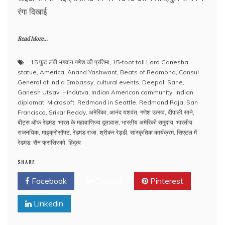
रंगा दिखाई
Read More...
15 फुट लंबी भगवान गणेश की प्रतिमा
,
15-foot tall Lord Ganesha
statue
,
America
,
Anand Yashwant
,
Beats of Redmond
,
Consul
General of India Embassy
,
cultural events
,
Deepali Sane
,
Ganesh Utsav
,
Hindutva
,
Indian American community
,
Indian
diplomat
,
Microsoft
,
Redmond in Seattle
,
Redmond Raja
,
San
Francisco
,
Srikar Reddy
,
अमेरिका
,
आनंद यशवंत
,
गणेश उत्सव
,
दीपाली साने
,
बीट्स ऑफ रेडमंड
,
भारत के महावाणिज्य दूतावास
,
भारतीय अमेरिकी समुदाय
,
भारतीय
राजनयिक
,
माइक्रोसॉफ्ट
,
रेडमंड राजा
,
श्रीकर रेड्डी
,
सांस्कृतिक कार्यक्रम
,
सिएटल में
रेडमंड
,
सैन फ्रांसिस्को
,
हिंदुत्व
SHARE
Facebook
Twitter
Pinterest
Linkedin