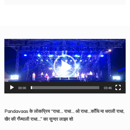
Video
Player
00:00
03:46
Pandavaas के लोकप्रिय “राधा… राधा… ओ राधा…काँधि मा धराली राधा,
खैर की गँज्याली राधा…” का सुन्दर लाइव शो