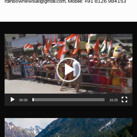
rainbownewsuk@gmail.com, Mobile: +91 8126 984153
Video
Player
00:00
16:25
Video
Player