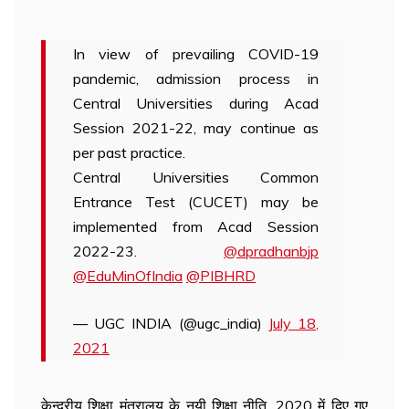
In view of prevailing COVID-19
pandemic, admission process in
Central Universities during Acad
Session 2021-22, may continue as
per past practice.
Central Universities Common
Entrance Test (CUCET) may be
implemented from Acad Session
2022-23.
@dpradhanbjp
@EduMinOfIndia
@PIBHRD
— UGC INDIA (@ugc_india)
July 18,
2021
केन्द्रीय शिक्षा मंत्रालय के नयी शिक्षा नीति, 2020 में दिए गए