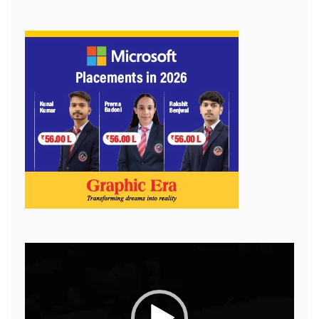
Video
Player