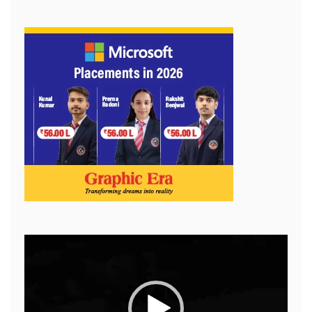
Video
Player