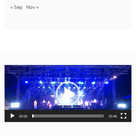
« Sep
Nov »
Video
Player
00:00
03:46