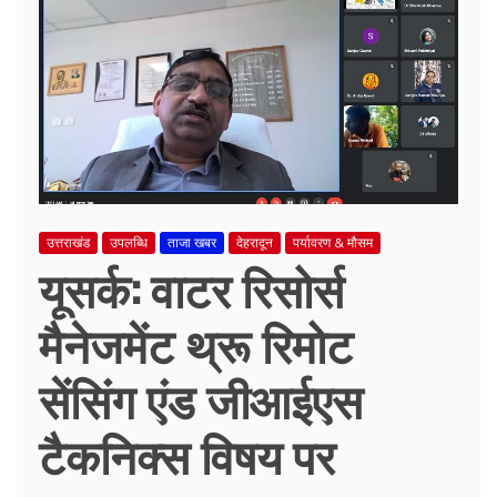
उत्तराखंड
उपलब्धि
ताजा खबर
देहरादून
पर्यावरण & मौसम
यूसर्क: वाटर रिसोर्स
मैनेजमेंट थ्रू रिमोट
सेंसिंग एंड जीआईएस
टैकनिक्स विषय पर