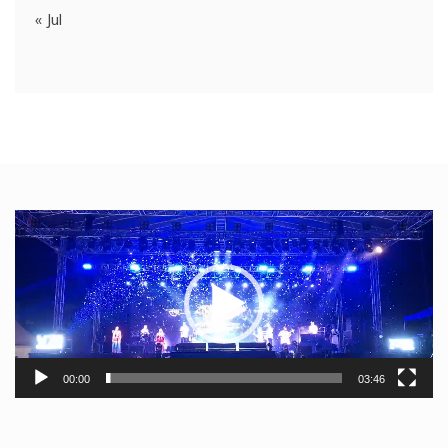
« Jul
Video
Player
00:00
03:46