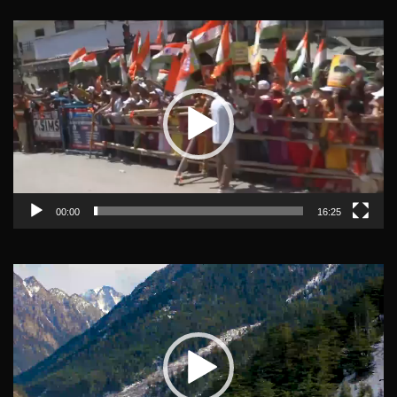
Video
Player
00:00
16:25
Video
Player