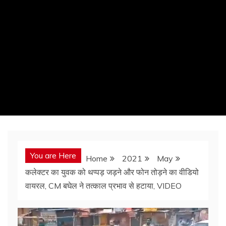
You are Here
Home
2021
May
कलेक्टर का युवक को थप्पड़ जड़ने और फोन तोड़ने का वीडियो
वायरल, CM बघेल ने तत्काल प्रभाव से हटाया, VIDEO