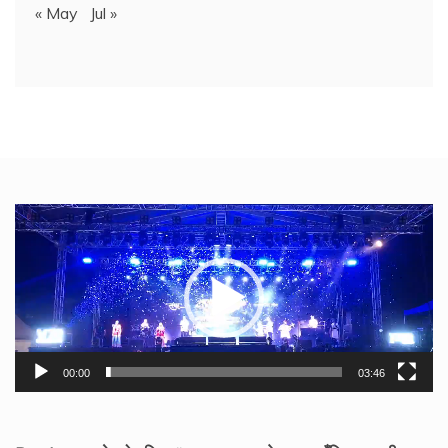
« May
Jul »
Video
Player
00:00
03:46