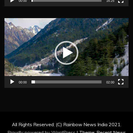
00:00
16:25
Video
Player
00:00
02:00
All Rights Reserved: (C) Rainbow News India 2021.
Proudly powered by WordPress
|
Theme: Recent News