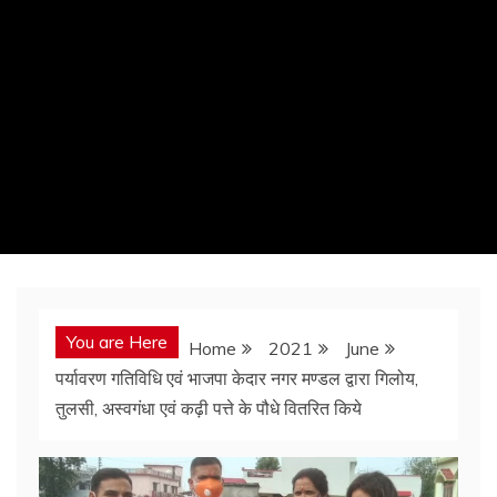
You are Here
Home
2021
June
पर्यावरण गतिविधि एवं भाजपा केदार नगर मण्डल द्वारा गिलोय,
तुलसी, अस्वगंधा एवं कढ़ी पत्ते के पौधे वितरित किये