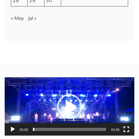
28
29
30
« May
Jul »
Video
Player
00:00
03:46