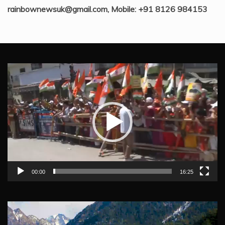
rainbownewsuk@gmail.com, Mobile: +91 8126 984153
Video
Player
00:00
16:25
Video
Player