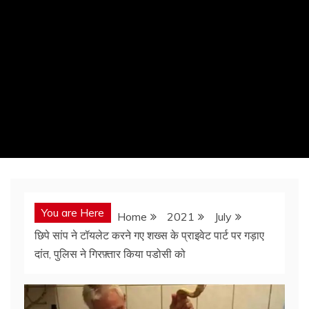
You are Here
Home
2021
July
छिपे सांप ने टॉयलेट करने गए शख्स के प्राइवेट पार्ट पर गड़ाए
दांत, पुलिस ने गिरफ़्तार किया पडोसी को