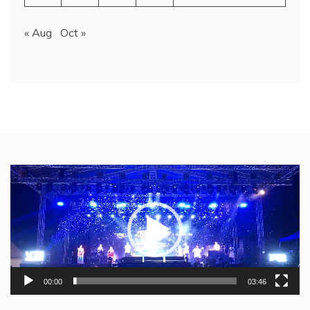
« Aug
Oct »
Video
Player
00:00
03:46