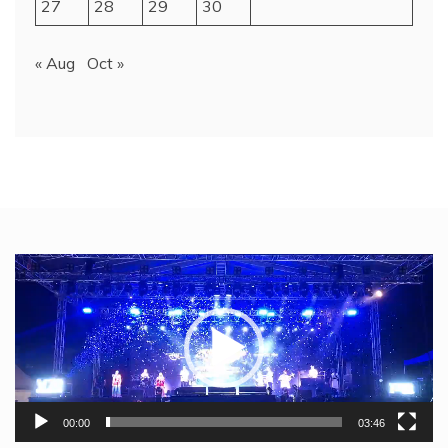
27
28
29
30
« Aug
Oct »
Video
Player
00:00
03:46