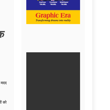
िक
क मदद
ों को