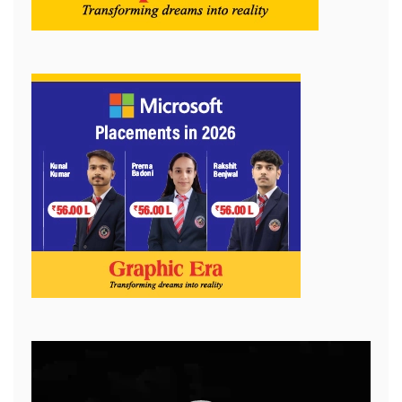
Video
Player