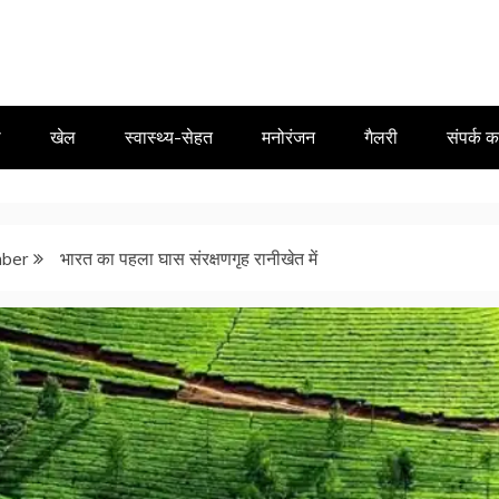
ा
खेल
स्वास्थ्य-सेहत
मनोरंजन
गैलरी
संपर्क कर
ber
भारत का पहला घास संरक्षणगृह रानीखेत में