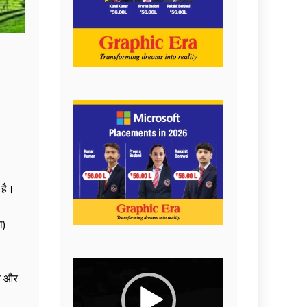
 है।
ा)
Video
ीय और
Player