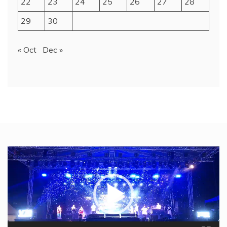
22
23
24
25
26
27
28
29
30
« Oct
Dec »
Video
Player