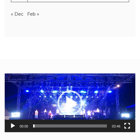
« Dec
Feb »
Video
Player
00:00
03:46