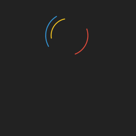
राखंड सरकार ने जारी की तीलू
उत्तराखंड के युवाओं के लिए
ली पुरस्कार विजेताओं की सूची,
खुशखबरी! 2500 से ज्यादा सरका
स्त को होगा सम्मान समारोह
पदों पर जल्द शुरू होगी भर्ती
ust 6, 2026
August 6, 2026