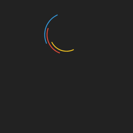
ा और कर्तव्य को प्रमुखता देना रही है।
िया
Linkedin
 की उपाधि
टिहरी: सुरसिंहधार नर्सिंग कॉलेज को मिली PG कॉलेज की मान्य
स्वास्थ्य सेवाओं को मिलेगा बड़ा फायदा