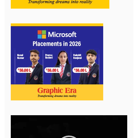
Video
Player