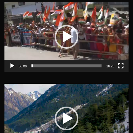
Video
Player
00:00
16:25
Video
Player