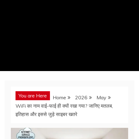
You are Here
Home
2026
May
WiFi का नाम वाई-फाई ही क्यों रखा गया? जानिए मतलब,
इतिहास और इससे जुड़े साइबर खतरे