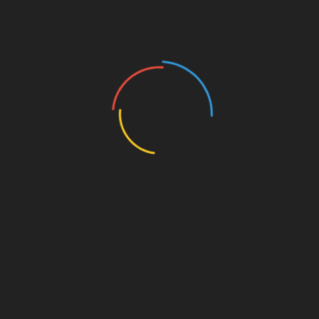
व
ता एवं
वाहर नवोदय
 दिवस के
वरण_दिवस
,