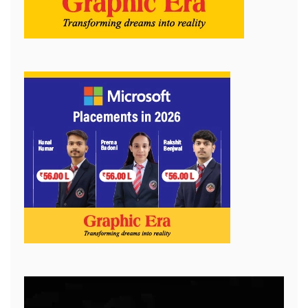
Video
Player