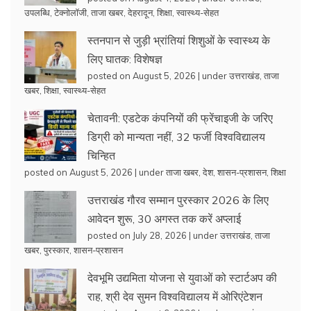
उपलब्धि
,
टेक्नोलॉजी
,
ताजा खबर
,
देहरादून
,
शिक्षा
,
स्वास्थ्य-सेहत
स्तनपान से जुड़ी भ्रांतियां शिशुओं के स्वास्थ्य के
लिए घातक: विशेषज्ञ
posted on August 5, 2026
|
under
उत्तराखंड
,
ताजा
खबर
,
शिक्षा
,
स्वास्थ्य-सेहत
चेतावनी: एडटेक कंपनियों की फ्रेंचाइजी के जरिए
डिग्री को मान्यता नहीं, 32 फर्जी विश्वविद्यालय
चिन्हित
posted on August 5, 2026
|
under
ताजा खबर
,
देश
,
शासन-प्रशासन
,
शिक्षा
उत्तराखंड गौरव सम्मान पुरस्कार 2026 के लिए
आवेदन शुरू, 30 अगस्त तक करें अप्लाई
posted on July 28, 2026
|
under
उत्तराखंड
,
ताजा
खबर
,
पुरस्कार
,
शासन-प्रशासन
देवभूमि उद्यमिता योजना से युवाओं को स्टार्टअप की
राह, श्री देव सुमन विश्वविद्यालय में ओरिएंटेशन