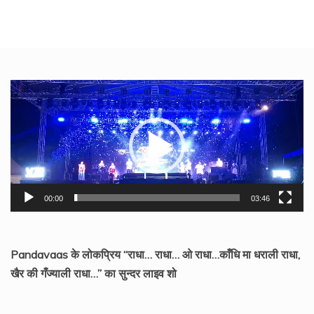
Video
Player
00:00
03:46
Pandavaas के लोकप्रिय “राधा… राधा… ओ राधा…काँधि मा धराली राधा,
खैर की गँज्याली राधा…” का सुन्दर लाइव शो