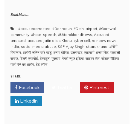
Read More...
#accusedarrested
,
#Dehradun
,
#Delhi airport
,
#Garhwali
community
,
#hate_speech
,
#UttarakhandNews
,
Accused
arrested
,
accused Jatin alias Khatu
,
cyber cell
,
rainbow news
india
,
social media abuse
,
SSP Ajay Singh
,
uttarakhand
,
आरोपी
गिरफ्तार
,
आरोपी जतिन उर्फ खाटू
,
इनाम घोषित
,
उत्तराखंड
,
एसएसपी अजय सिंह
,
गढ़वाली
समाज
,
दिल्ली एयरपोर्ट
,
देहरादून
,
मुकदमा
,
रेनबो न्यूज़ इंडिया
,
साइबर सेल
,
सोशल मीडिया
गाली देने का आरोप
,
हेट स्पीच
SHARE
Facebook
Twitter
Pinterest
Linkedin