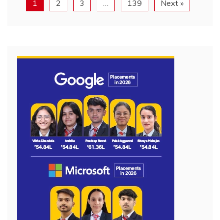
1
2
3
…
139
Next »