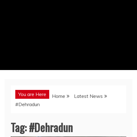
You are Here
Home
Latest News
#Dehradun
Tag:
#Dehradun