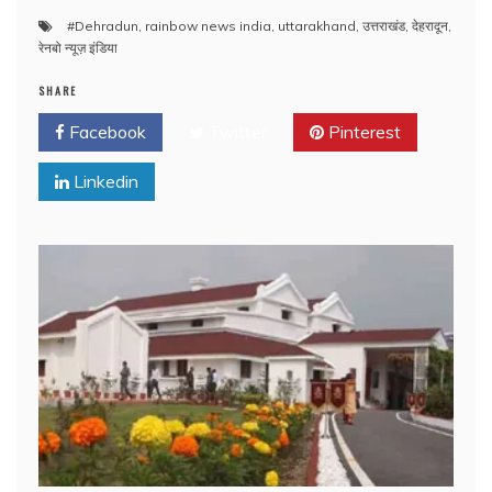
#Dehradun
,
rainbow news india
,
uttarakhand
,
उत्तराखंड
,
देहरादून
,
रेनबो न्यूज़ इंडिया
SHARE
Facebook
Twitter
Pinterest
Linkedin