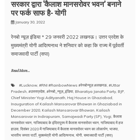
सरकार द्वारा ‘कैलाश मानसरोवर भवन’ बनाने
पर फर्क साफ है- योगी
January 30, 2022
रेनबो न्यूज़ इंडिया * 29 जनवरी 2022 लखनऊ। उत्तर प्रदेश के
मुख्‍यमंत्री योगी आदित्‍यनाथ ने शनिवार को कहा कि राज्य में पूर्ववर्ती
समाजवादी पार्टी (सपा)
Read More...
#Lucknow
,
#RNI #RainbowNews #रेनबोन्यूज़ #लखनऊ
,
#Uttar
Pradesh
,
#उत्तरप्रदेश
,
#रेनबो_न्यूज़_इंडिया
,
Bharatiya Janata Party
,
BJP
,
Chief Minister Yogi Adityanath
,
Haj House in Ghaziabad
,
Inauguration of Kailash Mansarovar Bhawan in Ghaziabad in
December 2020
,
Kailash Mansarovar Bhawan
,
Kailash
Mansarovar in Indirapuram
,
Samajwadi Party (SP)
,
Yogi
,
कैलाश
मानसरोवर भवन
,
गाजियाबाद के इंदिरापुरम में कैलाश मानसरोवर भवन
,
गाजियाबाद में हज
हाउस
,
दिसंबर 2020 में गाजियाबाद में कैलाश मानसरोवर भवन का लोकार्पण
,
भाजपा
,
भारतीय जनता पार्टी
,
मुख्‍यमंत्री योगी आदित्‍यनाथ
,
योगी
,
समाजवादी पार्टी (सपा)