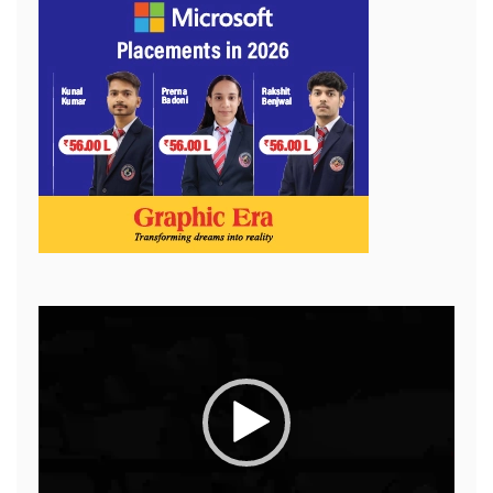
Video
Player