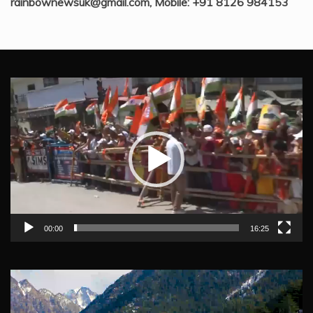
rainbownewsuk@gmail.com, Mobile: +91 8126 984153
Video
Player
00:00
16:25
Video
Player