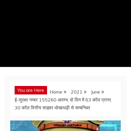
You are Here
Home
2021
June
ई-सुरक्षा नम्बर 155260 आरम्भ, दो दिन में 63 कॉल प्राप्त,
30 कॉल वित्तीय साइबर धोखाधड़ी से सम्बन्धित