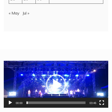
« May
Jul »
Video
Player
00:00
03:46