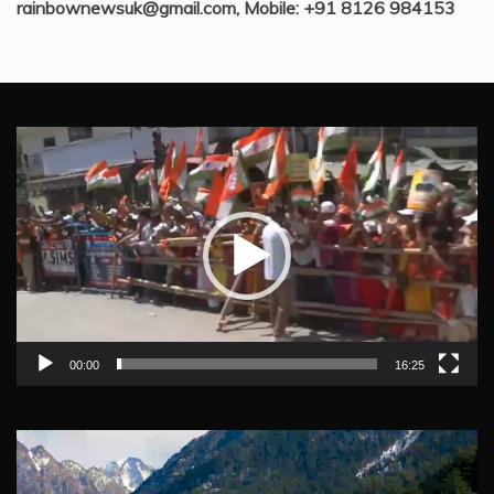
rainbownewsuk@gmail.com, Mobile: +91 8126 984153
Video
Player
00:00
16:25
Video
Player