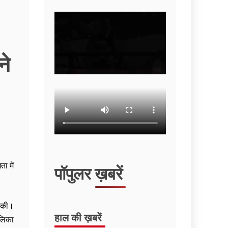
ने
ा में
पॉपुलर ख़बरें
ी की।
हाल की ख़बरें
ोलिका