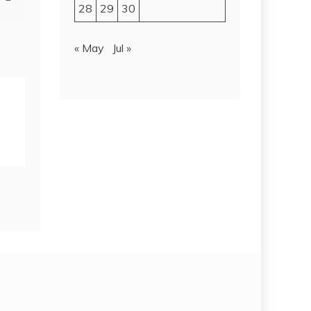
28
29
30
« May
Jul »