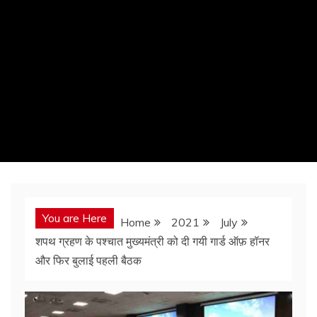
You are Here
Home
2021
July
शपथ ग्रहण के पश्चात मुख्यमंत्री को दी गयी गार्ड ऑफ़ हॉनर
और फिर बुलाई पहली बैठक