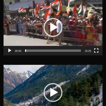
Video
Player
00:00
16:25
Video
Player