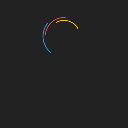
नाथ चढ़ावा चोरी मामले में SIT
नंदा की चौकी पुल मामले में PWD 
ड़ा एक्शन, तीसरा आरोपी
तीन इंजीनियर सस्पेंड
्तार, कमरे से आभूषण और
August 8, 2026
ी बरामद
ust 8, 2026