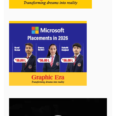
Video
Player