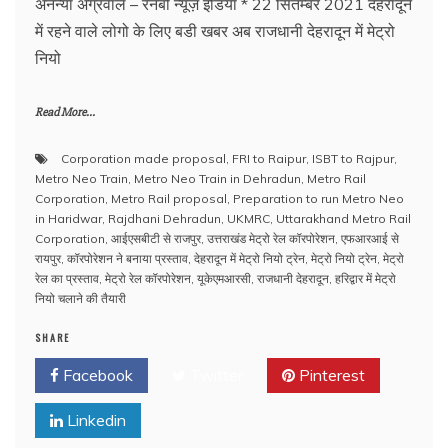
अनन्या अग्रवाल – रेनबो न्यूज़ इंडिया * 22 सिंतम्बर 2021 देहरादून
में रहने वाले लोगो के लिए बडी खबर अब राजधानी देहरादून में मेट्रो
नियो
Read More...
Corporation made proposal
,
FRI to Raipur
,
ISBT to Rajpur
,
Metro Neo Train
,
Metro Neo Train in Dehradun
,
Metro Rail
Corporation
,
Metro Rail proposal
,
Preparation to run Metro Neo
in Haridwar
,
Rajdhani Dehradun
,
UKMRC
,
Uttarakhand Metro Rail
Corporation
,
आईएसबीटी से राजपुर
,
उत्तराखंड मेट्रो रेल कॉरपोरेशन
,
एफआरआई से
रायपुर
,
कॉरपोरेशन ने बनाया प्रस्ताव
,
देहरादून में मेट्रो नियो ट्रेन
,
मेट्रो नियो ट्रेन
,
मेट्रो
रेल का प्रस्ताव
,
मेट्रो रेल कॉरपोरेशन
,
यूकेएमआरसी
,
राजधानी देहरादून
,
हरिद्वार में मेट्रो
नियो चलाने की तैयारी
SHARE
Facebook
Twitter
Pinterest
Linkedin