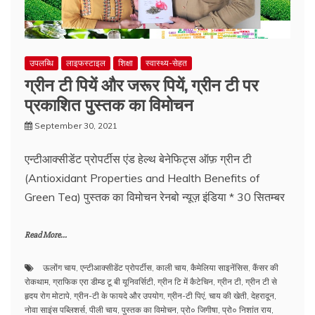
उपलब्धि
लाइफस्टाइल
शिक्षा
स्वास्थ्य-सेहत
ग्रीन टी पियें और जरूर पियें, ग्रीन टी पर
प्रकाशित पुस्तक का विमोचन
September 30, 2021
एन्टीआक्सीडेंट प्रोपर्टीस एंड हेल्थ बेनेफिट्स ऑफ़ ग्रीन टी
(Antioxidant Properties and Health Benefits of
Green Tea) पुस्तक का विमोचन रेनबो न्यूज़ इंडिया * 30 सितम्बर
Read More...
ऊलोंग चाय
,
एन्टीआक्सीडेंट प्रोपर्टीस
,
काली चाय
,
कैमेलिया साइनेंसिस
,
कैंसर की
रोकथाम
,
ग्राफिक एरा डीम्ड टू बी यूनिवर्सिटी
,
ग्रीन टि में कैटेचिन
,
ग्रीन टी
,
ग्रीन टी से
हृदय रोग मोटापे
,
ग्रीन-टी के फायदे और उपयोग
,
ग्रीन-टी पिएं
,
चाय की खेती
,
देहरादून
,
नोवा साइंस पब्लिशर्स
,
पीली चाय
,
पुस्तक का विमोचन
,
प्रो० जिगीषा
,
प्रो० निशांत राय
,