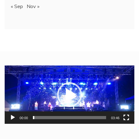
« Sep
Nov »
Video
Player
00:00
03:46