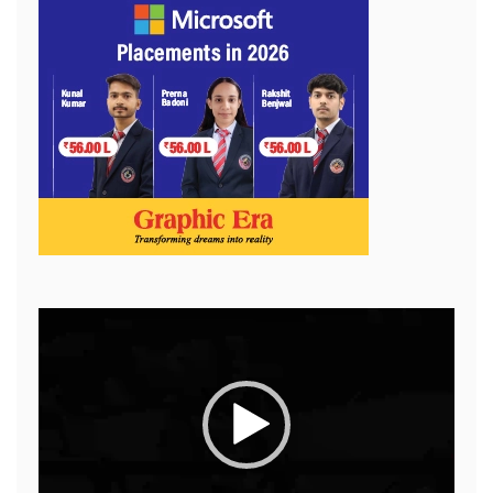
Video
Player