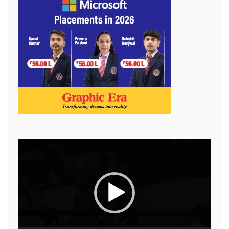
Video
Player