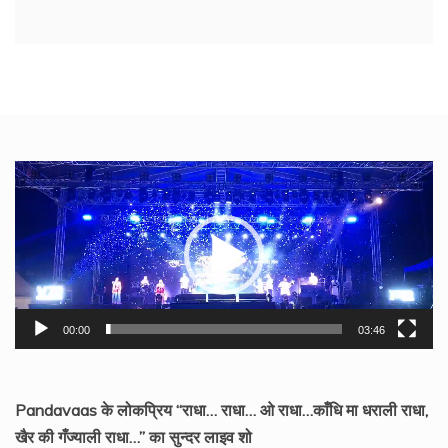
Video
Player
00:00
03:46
Pandavaas के लोकप्रिय “राधा… राधा… ओ राधा…काँधि मा धराली राधा,
खैर की गँज्याली राधा…” का सुन्दर लाइव शो