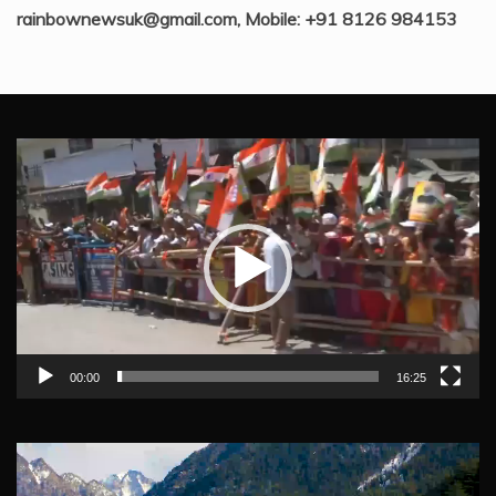
rainbownewsuk@gmail.com, Mobile: +91 8126 984153
Video
Player
00:00
16:25
Video
Player