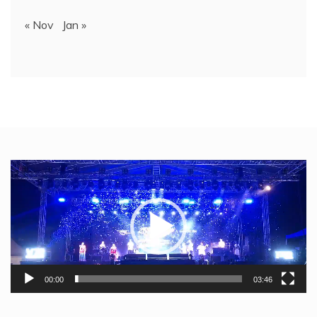
« Nov
Jan »
Video
Player
00:00
03:46