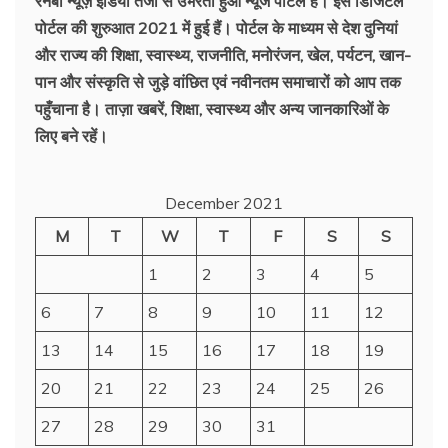
रेनबो न्यूज़ इंडिया तेजी से उभरता हुआ न्‍यूज पोर्टल है। इस डिजिटल
पोर्टल की शुरुआत 2021 में हुई हैं। पोर्टल के माध्यम से देश दुनियां
और राज्य की शिक्षा, स्वास्थ्य, राजनीति, मनोरंजन, खेल, पर्यटन, खान-
पान और संस्कृति से जुड़े वांछित एवं नवीनतम समाचारों को आप तक
पहुँचाना है। ताज़ा खबरें, शिक्षा, स्वास्थ्य और अन्य जानकारिओं के
लिए बने रहें।
December 2021
M
T
W
T
F
S
S
1
2
3
4
5
6
7
8
9
10
11
12
13
14
15
16
17
18
19
20
21
22
23
24
25
26
27
28
29
30
31