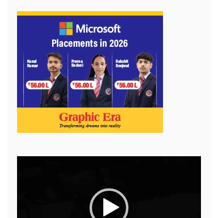
Video
Player