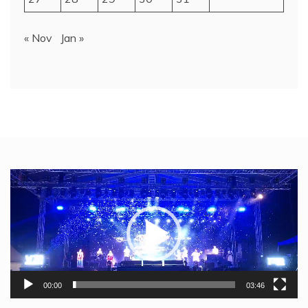
« Nov
Jan »
Video
Player
00:00
03:46