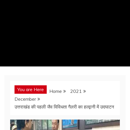
You are Here
Home
2021
December
उत्तराखंड की पहली जैव विविधता गैलरी का हल्द्वानी में उदघाटन